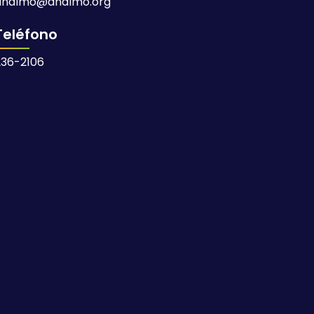
analmo@analmo.org
Teléfono
236-2106