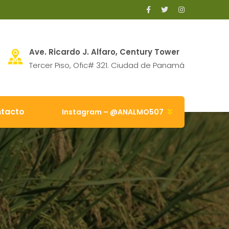
Ave. Ricardo J. Alfaro, Century Tower
Tercer Piso, Ofic# 321. Ciudad de Panamá
tacto
Instagram – @ANALMO507