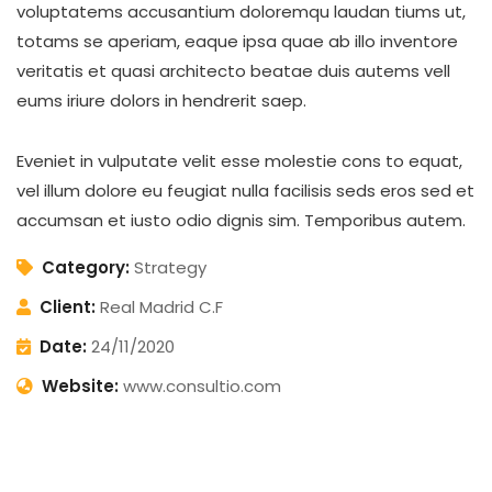
voluptatems accusantium doloremqu laudan tiums ut,
totams se aperiam, eaque ipsa quae ab illo inventore
veritatis et quasi architecto beatae duis autems vell
eums iriure dolors in hendrerit saep.
Eveniet in vulputate velit esse molestie cons to equat,
vel illum dolore eu feugiat nulla facilisis seds eros sed et
accumsan et iusto odio dignis sim. Temporibus autem.
Category:
Strategy
Client:
Real Madrid C.F
Date:
24/11/2020
Website:
www.consultio.com