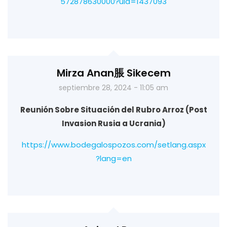
572878630000?uid=1437093
Mirza Anan脹 Sikecem
septiembre 28, 2024 - 11:05 am
Reunión Sobre Situación del Rubro Arroz (Post
Invasion Rusia a Ucrania)
https://www.bodegalospozos.com/setlang.aspx
?lang=en