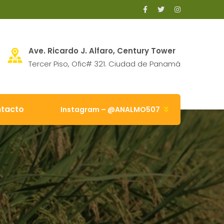
Ave. Ricardo J. Alfaro, Century Tower
Tercer Piso, Ofic# 321. Ciudad de Panamá
tacto
Instagram – @ANALMO507