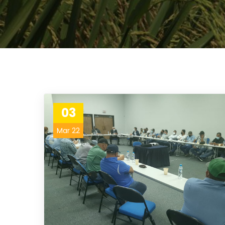
03
Mar 22